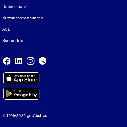
Footer legal
Datenschutz
Nutzungsbedingungen
AGB
Barrierefrei
Social and Apps
Facebook
LinkedIn
Instagram
X
© 1999-2026, getAbstract
© 1999-2026, getAbstract