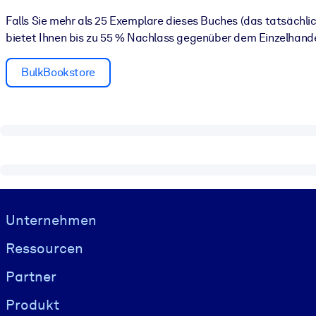
NACH SYSTEM
Falls Sie mehr als 25 Exemplare dieses Buches (das tatsächl
Für LMS/LXP
bietet Ihnen bis zu 55 % Nachlass gegenüber dem Einzelhande
Integrieren Sie kompaktes, verifiziertes Wissen in Ihr LMS/LXP für
BulkBookstore
Für Unternehmensbibliotheken
Bereichern Sie Ihre Unternehmensbibliothek mit vertrauenswürdi
Für KI-Systeme
Nutzen Sie verlässliches, strukturiertes Wissen, um die Ergebnisse
Visually hidden Text
Unternehmen
Ressourcen
Partner
Produkt