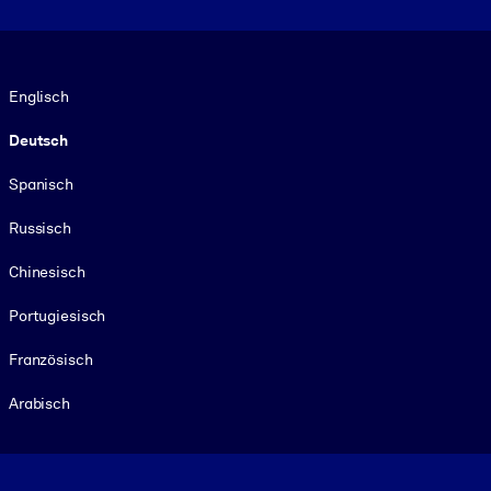
Sprache
Englisch
Deutsch
Spanisch
Russisch
Chinesisch
Portugiesisch
Französisch
Arabisch