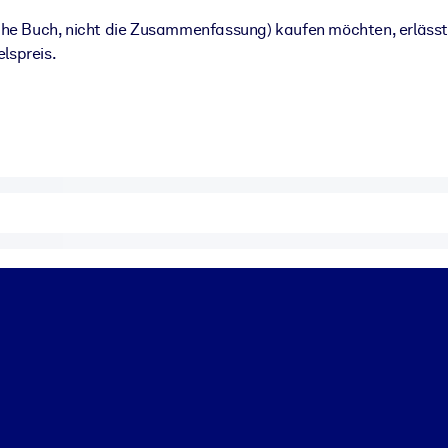
iche Buch, nicht die Zusammenfassung) kaufen möchten, erlässt
lspreis.
 bessere Lernergebnisse.
gem, praxisnahem Business-Wissen.
 Ihrer KI-Systeme zu optimieren.