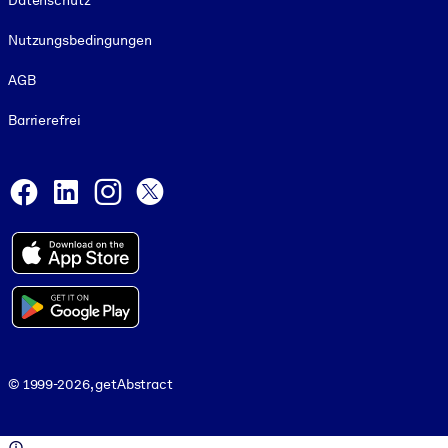
Datenschutz
Nutzungsbedingungen
AGB
Barrierefrei
Social and Apps
Facebook
LinkedIn
Instagram
X
© 1999-2026, getAbstract
© 1999-2026, getAbstract