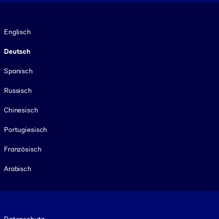
Sprache
Englisch
Deutsch
Spanisch
Russisch
Chinesisch
Portugiesisch
Französisch
Arabisch
Footer legal