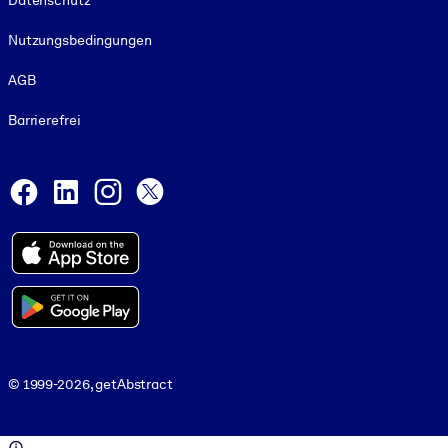
Datenschutz
Nutzungsbedingungen
AGB
Barrierefrei
Social and Apps
Facebook
LinkedIn
Instagram
X
© 1999-2026, getAbstract
© 1999-2026, getAbstract