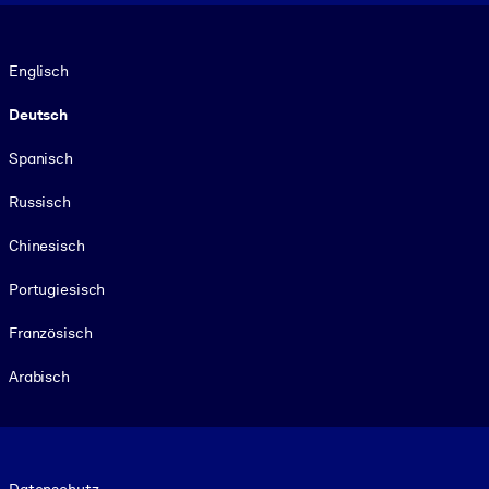
Sprache
Englisch
Deutsch
Spanisch
Russisch
Chinesisch
Portugiesisch
Französisch
Arabisch
Footer legal