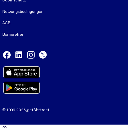
Datenschutz
Nutzungsbedingungen
AGB
Barrierefrei
Social and Apps
Facebook
LinkedIn
Instagram
X
© 1999-2026, getAbstract
© 1999-2026, getAbstract