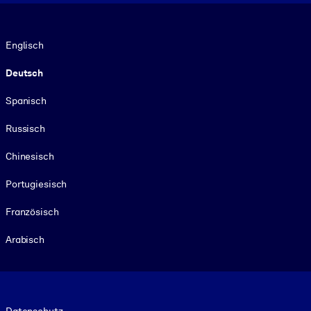
Sprache
Englisch
Deutsch
Spanisch
Russisch
Chinesisch
Portugiesisch
Französisch
Arabisch
Footer legal