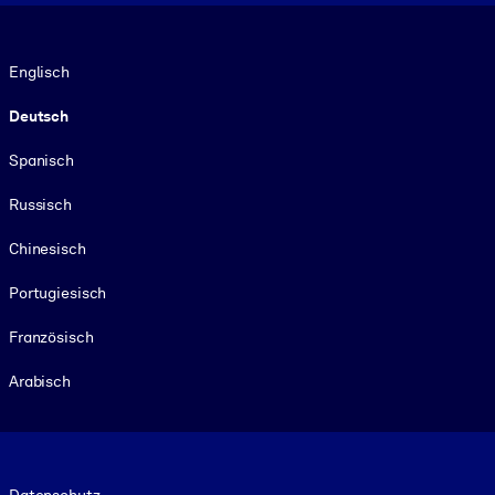
Sprache
Englisch
Deutsch
Spanisch
Russisch
Chinesisch
Portugiesisch
Französisch
Arabisch
Footer legal