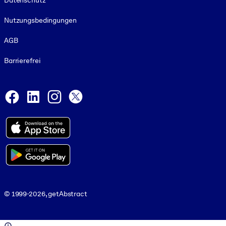
Datenschutz
Nutzungsbedingungen
AGB
Barrierefrei
Social and Apps
Facebook
LinkedIn
Instagram
X
© 1999-2026, getAbstract
© 1999-2026, getAbstract