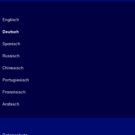
Sprache
Englisch
Deutsch
Spanisch
Russisch
Chinesisch
Portugiesisch
Französisch
Arabisch
Footer legal