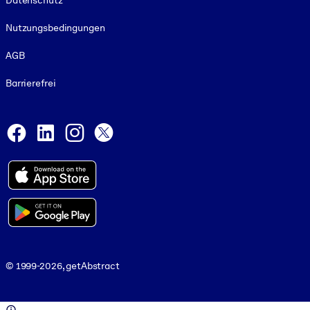
Datenschutz
Nutzungsbedingungen
AGB
Barrierefrei
Social and Apps
Facebook
LinkedIn
Instagram
X
© 1999-2026, getAbstract
© 1999-2026, getAbstract