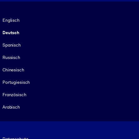
Sprache
Englisch
Deutsch
Spanisch
Russisch
Chinesisch
Portugiesisch
Französisch
Arabisch
Footer legal