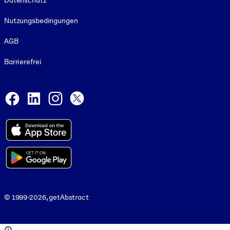
Datenschutz
Nutzungsbedingungen
AGB
Barrierefrei
Social and Apps
Facebook
LinkedIn
Instagram
X
© 1999-2026, getAbstract
© 1999-2026, getAbstract