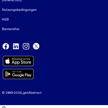
Datenschutz
Nutzungsbedingungen
AGB
Barrierefrei
Social and Apps
Facebook
LinkedIn
Instagram
X
© 1999-2026, getAbstract
© 1999-2026, getAbstract