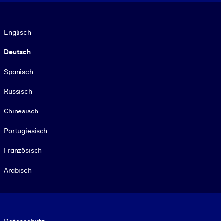
Sprache
Englisch
Deutsch
Spanisch
Russisch
Chinesisch
Portugiesisch
Französisch
Arabisch
Footer legal