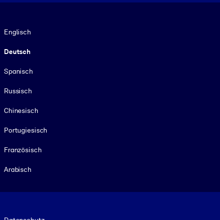
Sprache
Englisch
Deutsch
Spanisch
Russisch
Chinesisch
Portugiesisch
Französisch
Arabisch
Footer legal