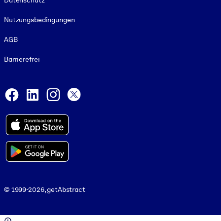
Datenschutz
Nutzungsbedingungen
AGB
Barrierefrei
Social and Apps
Facebook
LinkedIn
Instagram
X
© 1999-2026, getAbstract
© 1999-2026, getAbstract