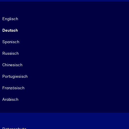
Sprache
Englisch
Deutsch
Spanisch
Russisch
Chinesisch
Portugiesisch
Französisch
Arabisch
Footer legal