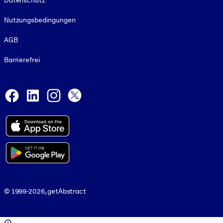
Datenschutz
Nutzungsbedingungen
AGB
Barrierefrei
Social and Apps
Facebook
LinkedIn
Instagram
X
© 1999-2026, getAbstract
© 1999-2026, getAbstract