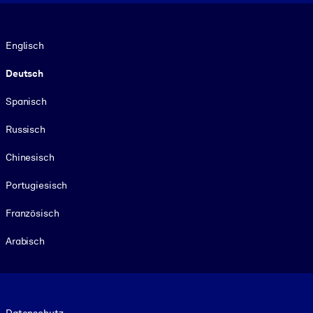
Sprache
Englisch
Deutsch
Spanisch
Russisch
Chinesisch
Portugiesisch
Französisch
Arabisch
Footer legal