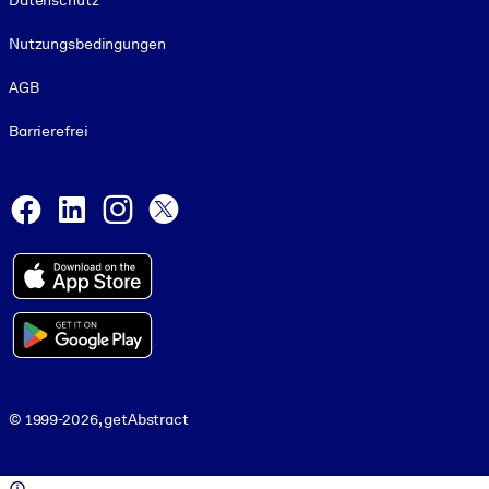
Datenschutz
Nutzungsbedingungen
AGB
Barrierefrei
Social and Apps
Facebook
LinkedIn
Instagram
X
© 1999-2026, getAbstract
© 1999-2026, getAbstract