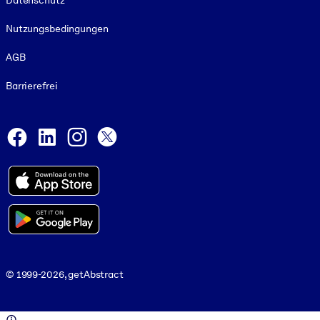
Datenschutz
Nutzungsbedingungen
AGB
Barrierefrei
Social and Apps
Facebook
LinkedIn
Instagram
X
© 1999-2026, getAbstract
© 1999-2026, getAbstract