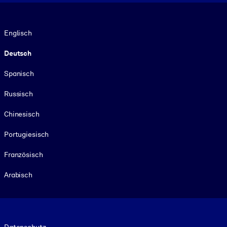
Sprache
Englisch
Deutsch
Spanisch
Russisch
Chinesisch
Portugiesisch
Französisch
Arabisch
Footer legal