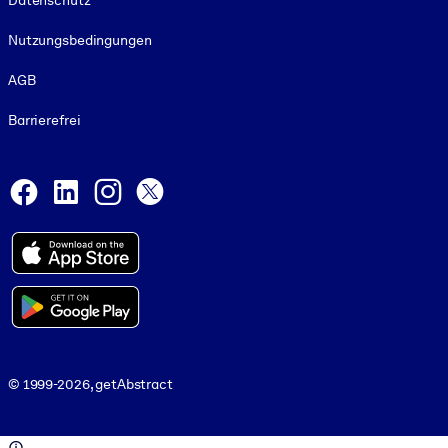
Datenschutz
Nutzungsbedingungen
AGB
Barrierefrei
Social and Apps
Facebook
LinkedIn
Instagram
X
© 1999-2026, getAbstract
© 1999-2026, getAbstract