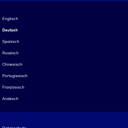
Sprache
Englisch
Deutsch
Spanisch
Russisch
Chinesisch
Portugiesisch
Französisch
Arabisch
Footer legal