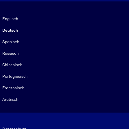
Sprache
Englisch
Deutsch
Spanisch
Russisch
Chinesisch
Portugiesisch
Französisch
Arabisch
Footer legal