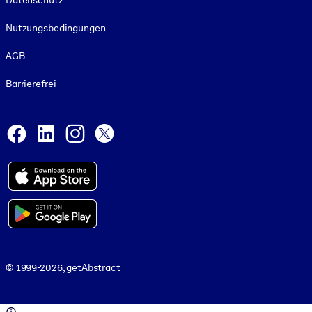
Datenschutz
Nutzungsbedingungen
AGB
Barrierefrei
Social and Apps
Facebook
LinkedIn
Instagram
X
© 1999-2026, getAbstract
© 1999-2026, getAbstract