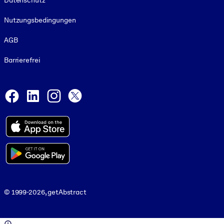
Datenschutz
Nutzungsbedingungen
AGB
Barrierefrei
Social and Apps
Facebook
LinkedIn
Instagram
X
© 1999-2026, getAbstract
© 1999-2026, getAbstract