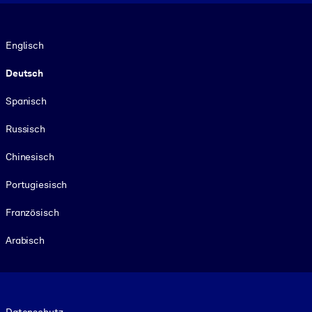
Sprache
Englisch
Deutsch
Spanisch
Russisch
Chinesisch
Portugiesisch
Französisch
Arabisch
Footer legal