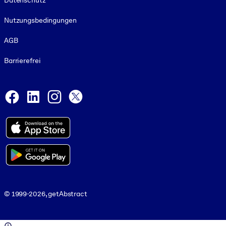
Datenschutz
Nutzungsbedingungen
AGB
Barrierefrei
Social and Apps
Facebook
LinkedIn
Instagram
X
© 1999-2026, getAbstract
© 1999-2026, getAbstract