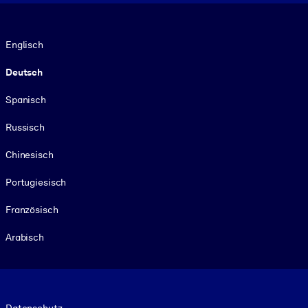
Sprache
Englisch
Deutsch
Spanisch
Russisch
Chinesisch
Portugiesisch
Französisch
Arabisch
Footer legal