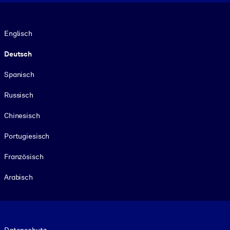
Sprache
Englisch
Deutsch
Spanisch
Russisch
Chinesisch
Portugiesisch
Französisch
Arabisch
Footer legal