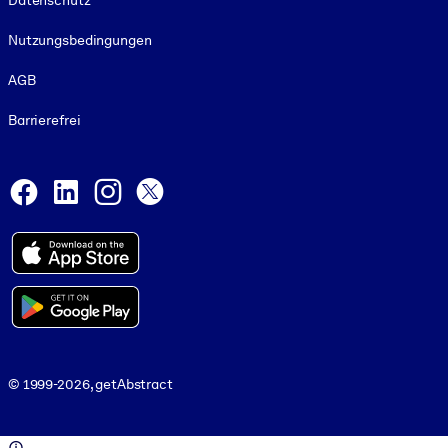
Datenschutz
Nutzungsbedingungen
AGB
Barrierefrei
Social and Apps
Facebook
LinkedIn
Instagram
X
© 1999-2026, getAbstract
© 1999-2026, getAbstract