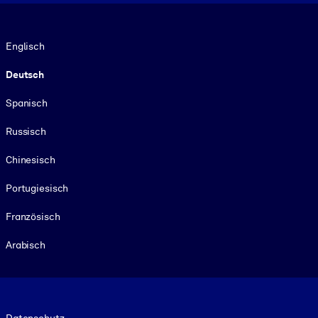
Sprache
Englisch
Deutsch
Spanisch
Russisch
Chinesisch
Portugiesisch
Französisch
Arabisch
Footer legal