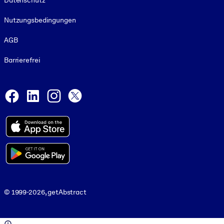
Datenschutz
Nutzungsbedingungen
AGB
Barrierefrei
Social and Apps
Facebook
LinkedIn
Instagram
X
© 1999-2026, getAbstract
© 1999-2026, getAbstract