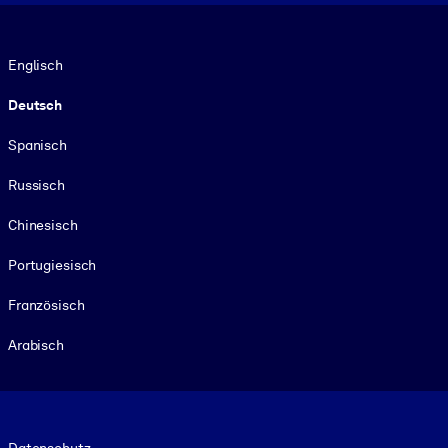
Sprache
Englisch
Deutsch
Spanisch
Russisch
Chinesisch
Portugiesisch
Französisch
Arabisch
Footer legal