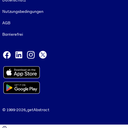
Datenschutz
Nutzungsbedingungen
AGB
Barrierefrei
Social and Apps
Facebook
LinkedIn
Instagram
X
© 1999-2026, getAbstract
© 1999-2026, getAbstract