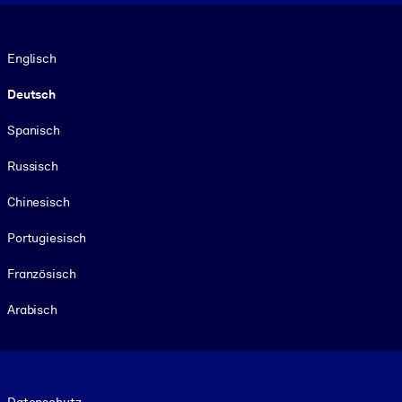
Sprache
Englisch
Deutsch
Spanisch
Russisch
Chinesisch
Portugiesisch
Französisch
Arabisch
Footer legal