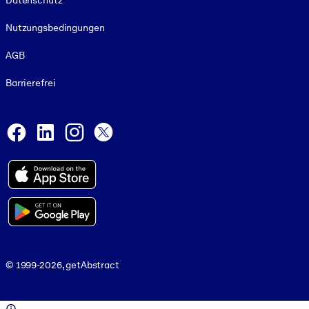
Datenschutz
Nutzungsbedingungen
AGB
Barrierefrei
Social and Apps
Facebook
LinkedIn
Instagram
X
© 1999-2026, getAbstract
© 1999-2026, getAbstract