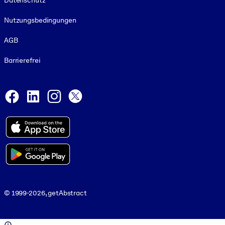
Datenschutz
Nutzungsbedingungen
AGB
Barrierefrei
Social and Apps
Facebook
LinkedIn
Instagram
X
© 1999-2026, getAbstract
© 1999-2026, getAbstract