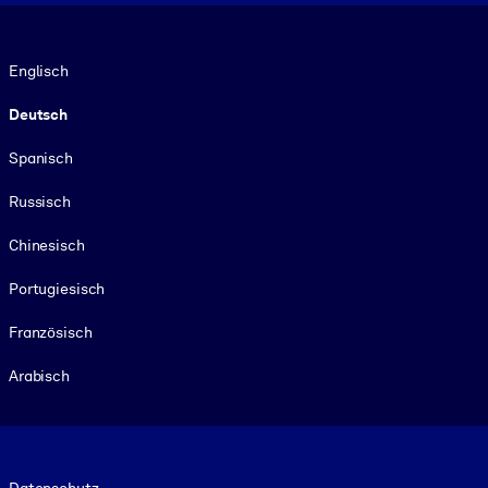
Sprache
Englisch
Deutsch
Spanisch
Russisch
Chinesisch
Portugiesisch
Französisch
Arabisch
Footer legal