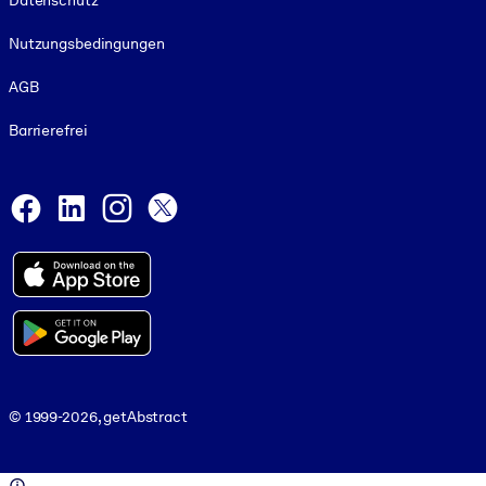
Datenschutz
Nutzungsbedingungen
AGB
Barrierefrei
Social and Apps
Facebook
LinkedIn
Instagram
X
© 1999-2026, getAbstract
© 1999-2026, getAbstract