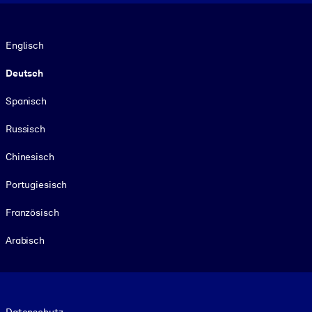
Sprache
Englisch
Deutsch
Spanisch
Russisch
Chinesisch
Portugiesisch
Französisch
Arabisch
Footer legal