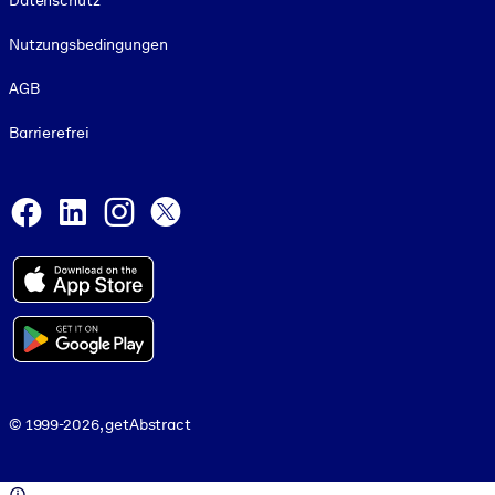
Datenschutz
Nutzungsbedingungen
AGB
Barrierefrei
Social and Apps
Facebook
LinkedIn
Instagram
X
© 1999-2026, getAbstract
© 1999-2026, getAbstract