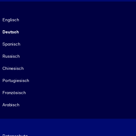
Sprache
Englisch
Deutsch
Spanisch
Russisch
Chinesisch
Portugiesisch
Französisch
Arabisch
Footer legal