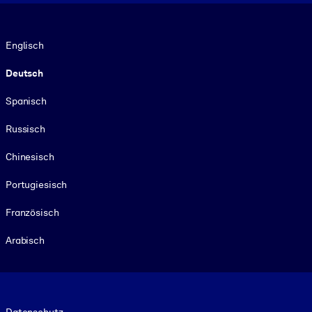
Sprache
Englisch
Deutsch
Spanisch
Russisch
Chinesisch
Portugiesisch
Französisch
Arabisch
Footer legal