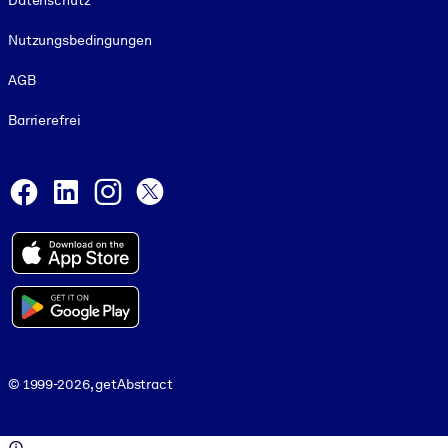
Datenschutz
Nutzungsbedingungen
AGB
Barrierefrei
Social and Apps
Facebook
LinkedIn
Instagram
X
© 1999-2026, getAbstract
© 1999-2026, getAbstract