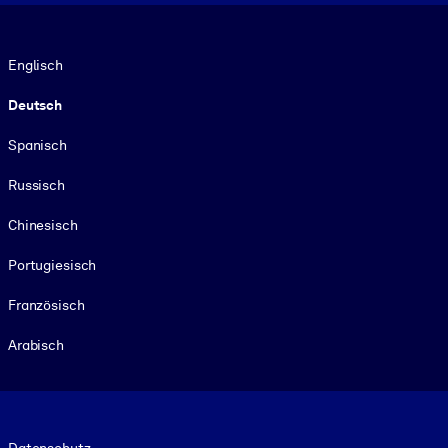
Sprache
Englisch
Deutsch
Spanisch
Russisch
Chinesisch
Portugiesisch
Französisch
Arabisch
Footer legal