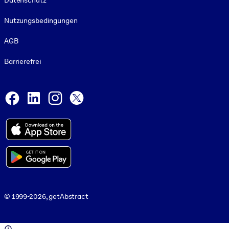
Datenschutz
Nutzungsbedingungen
AGB
Barrierefrei
Social and Apps
Facebook
LinkedIn
Instagram
X
© 1999-2026, getAbstract
© 1999-2026, getAbstract