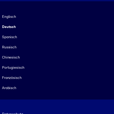
Sprache
Englisch
Deutsch
Spanisch
Russisch
Chinesisch
Portugiesisch
Französisch
Arabisch
Footer legal