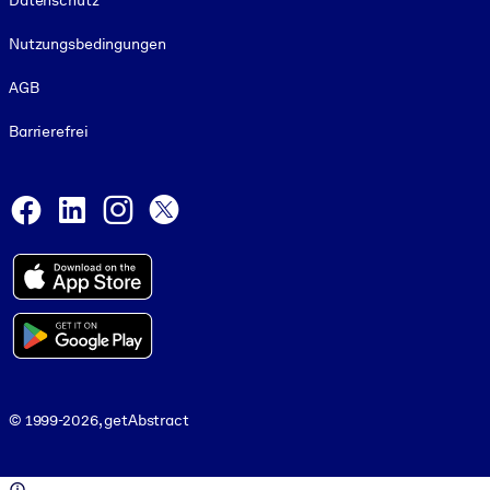
Datenschutz
Nutzungsbedingungen
AGB
Barrierefrei
Social and Apps
Facebook
LinkedIn
Instagram
X
© 1999-2026, getAbstract
© 1999-2026, getAbstract