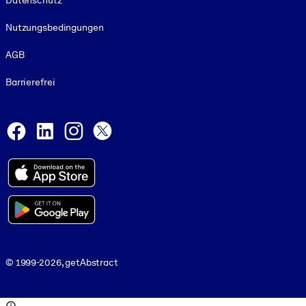
Datenschutz
Nutzungsbedingungen
AGB
Barrierefrei
Social and Apps
Facebook
LinkedIn
Instagram
X
© 1999-2026, getAbstract
© 1999-2026, getAbstract