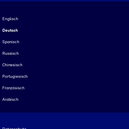
Sprache
Englisch
Deutsch
Spanisch
Russisch
Chinesisch
Portugiesisch
Französisch
Arabisch
Footer legal