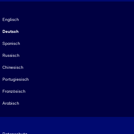
Sprache
Englisch
Deutsch
Spanisch
Russisch
Chinesisch
Portugiesisch
Französisch
Arabisch
Footer legal