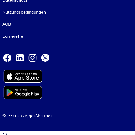
Datenschutz
Nutzungsbedingungen
AGB
Barrierefrei
Social and Apps
Facebook
LinkedIn
Instagram
X
© 1999-2026, getAbstract
© 1999-2026, getAbstract