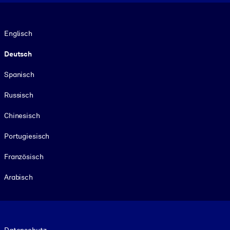
Sprache
Englisch
Deutsch
Spanisch
Russisch
Chinesisch
Portugiesisch
Französisch
Arabisch
Footer legal