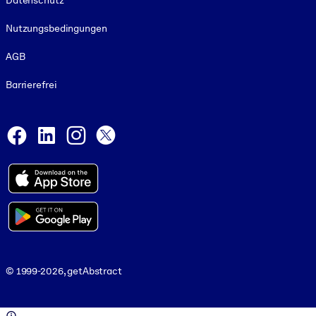
Datenschutz
Nutzungsbedingungen
AGB
Barrierefrei
Social and Apps
Facebook
LinkedIn
Instagram
X
© 1999-2026, getAbstract
© 1999-2026, getAbstract