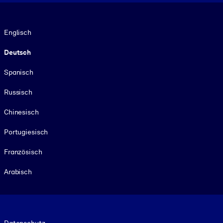
Sprache
Englisch
Deutsch
Spanisch
Russisch
Chinesisch
Portugiesisch
Französisch
Arabisch
Footer legal