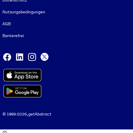
Datenschutz
Nutzungsbedingungen
AGB
Barrierefrei
Social and Apps
Facebook
LinkedIn
Instagram
X
© 1999-2026, getAbstract
© 1999-2026, getAbstract