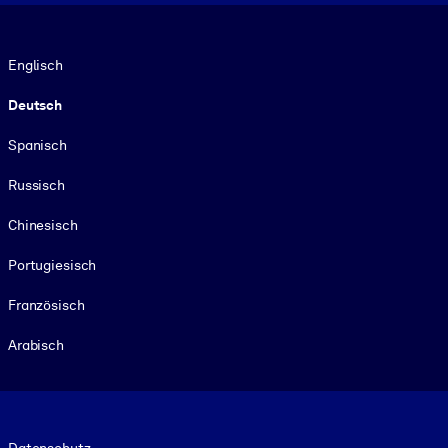
Sprache
Englisch
Deutsch
Spanisch
Russisch
Chinesisch
Portugiesisch
Französisch
Arabisch
Footer legal