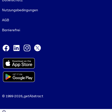
Datenschutz
Nutzungsbedingungen
AGB
Barrierefrei
Social and Apps
Facebook
LinkedIn
Instagram
X
© 1999-2026, getAbstract
© 1999-2026, getAbstract