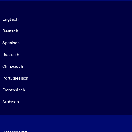
Sprache
Englisch
Deutsch
Spanisch
Russisch
Chinesisch
Portugiesisch
Französisch
Arabisch
Footer legal