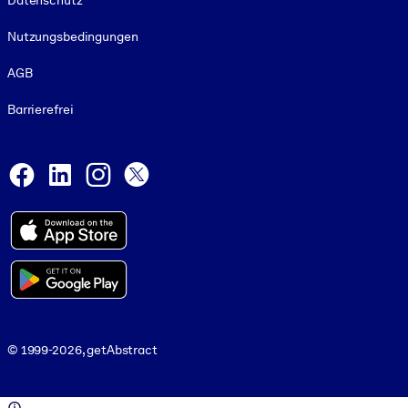
Datenschutz
Nutzungsbedingungen
AGB
Barrierefrei
Social and Apps
Facebook
LinkedIn
Instagram
X
© 1999-2026, getAbstract
© 1999-2026, getAbstract