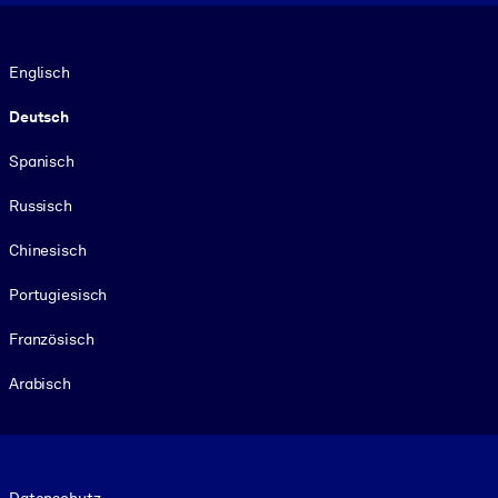
Sprache
Englisch
Deutsch
Spanisch
Russisch
Chinesisch
Portugiesisch
Französisch
Arabisch
Footer legal