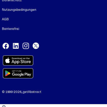
Datenschutz
Nutzungsbedingungen
AGB
Barrierefrei
Social and Apps
Facebook
LinkedIn
Instagram
X
© 1999-2026, getAbstract
© 1999-2026, getAbstract