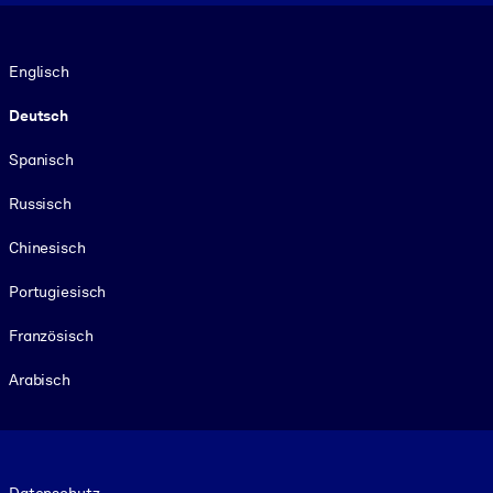
Sprache
Englisch
Deutsch
Spanisch
Russisch
Chinesisch
Portugiesisch
Französisch
Arabisch
Footer legal