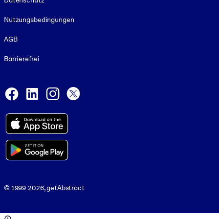
Datenschutz
Nutzungsbedingungen
AGB
Barrierefrei
Social and Apps
Facebook
LinkedIn
Instagram
X
© 1999-2026, getAbstract
© 1999-2026, getAbstract