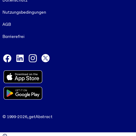
Datenschutz
Nutzungsbedingungen
AGB
Barrierefrei
Social and Apps
Facebook
LinkedIn
Instagram
X
© 1999-2026, getAbstract
© 1999-2026, getAbstract