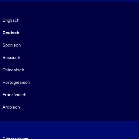
Sprache
Englisch
Deutsch
Spanisch
Russisch
Chinesisch
Portugiesisch
Französisch
Arabisch
Footer legal