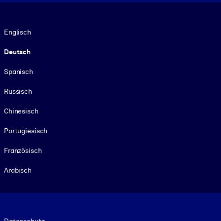
Sprache
Englisch
Deutsch
Spanisch
Russisch
Chinesisch
Portugiesisch
Französisch
Arabisch
Footer legal