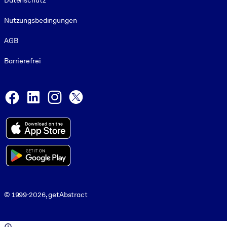
Datenschutz
Nutzungsbedingungen
AGB
Barrierefrei
Social and Apps
Facebook
LinkedIn
Instagram
X
© 1999-2026, getAbstract
© 1999-2026, getAbstract