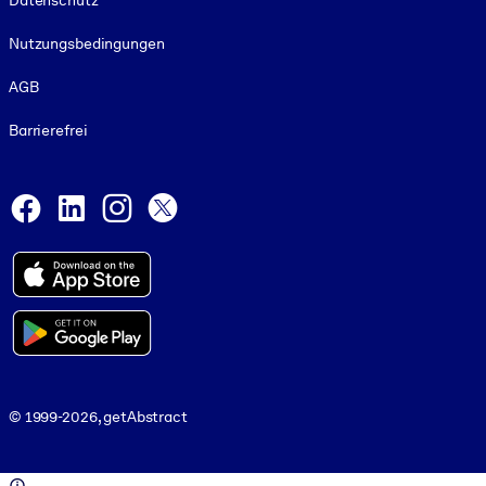
Datenschutz
Nutzungsbedingungen
AGB
Barrierefrei
Social and Apps
Facebook
LinkedIn
Instagram
X
© 1999-2026, getAbstract
© 1999-2026, getAbstract