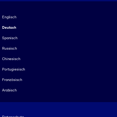
Sprache
Englisch
Deutsch
Spanisch
Russisch
Chinesisch
Portugiesisch
Französisch
Arabisch
Footer legal