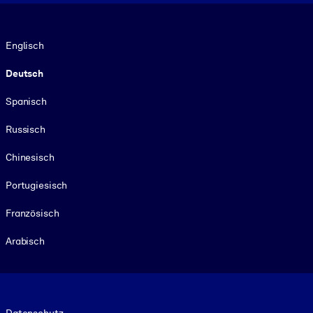
Sprache
Englisch
Deutsch
Spanisch
Russisch
Chinesisch
Portugiesisch
Französisch
Arabisch
Footer legal