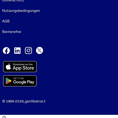
Datenschutz
Nutzungsbedingungen
AGB
Barrierefrei
Social and Apps
Facebook
LinkedIn
Instagram
X
© 1999-2026, getAbstract
© 1999-2026, getAbstract