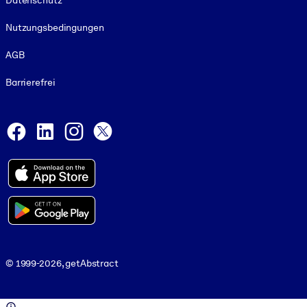
Datenschutz
Nutzungsbedingungen
AGB
Barrierefrei
Social and Apps
Facebook
LinkedIn
Instagram
X
© 1999-2026, getAbstract
© 1999-2026, getAbstract