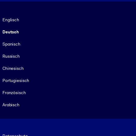
Sprache
Englisch
Deutsch
Spanisch
Russisch
Chinesisch
Portugiesisch
Französisch
Arabisch
Footer legal