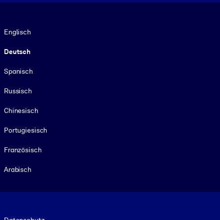
Sprache
Englisch
Deutsch
Spanisch
Russisch
Chinesisch
Portugiesisch
Französisch
Arabisch
Footer legal