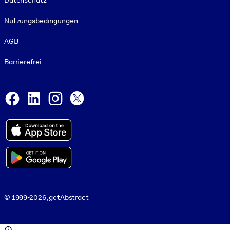
Datenschutz
Nutzungsbedingungen
AGB
Barrierefrei
Social and Apps
Facebook
LinkedIn
Instagram
X
© 1999-2026, getAbstract
© 1999-2026, getAbstract