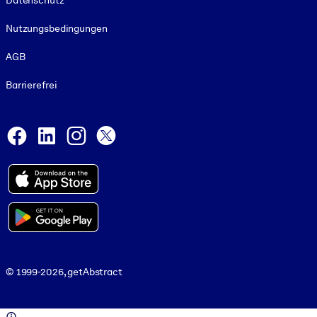
Datenschutz
Nutzungsbedingungen
AGB
Barrierefrei
Social and Apps
Facebook
LinkedIn
Instagram
X
© 1999-2026, getAbstract
© 1999-2026, getAbstract