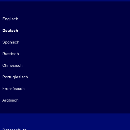
Sprache
Englisch
Deutsch
Spanisch
Russisch
Chinesisch
Portugiesisch
Französisch
Arabisch
Footer legal