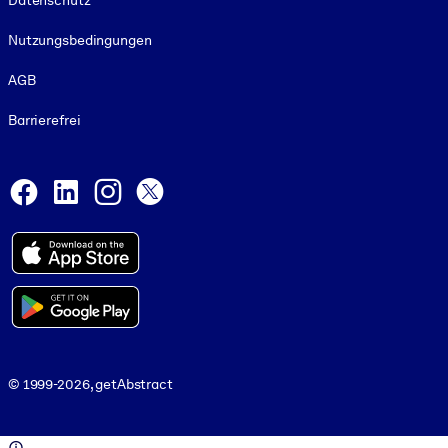
Datenschutz
Nutzungsbedingungen
AGB
Barrierefrei
Social and Apps
Facebook
LinkedIn
Instagram
X
© 1999-2026, getAbstract
© 1999-2026, getAbstract