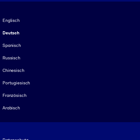
Sprache
Englisch
Deutsch
Spanisch
Russisch
Chinesisch
Portugiesisch
Französisch
Arabisch
Footer legal