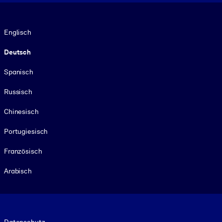
Sprache
Englisch
Deutsch
Spanisch
Russisch
Chinesisch
Portugiesisch
Französisch
Arabisch
Footer legal