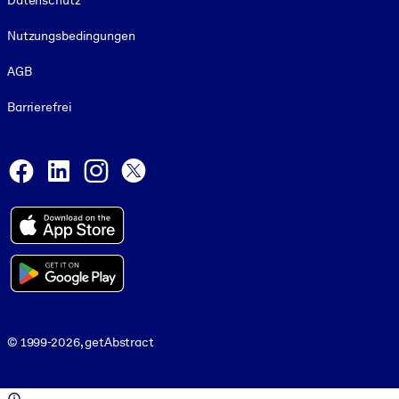
Datenschutz
Nutzungsbedingungen
AGB
Barrierefrei
Social and Apps
Facebook
LinkedIn
Instagram
X
© 1999-2026, getAbstract
© 1999-2026, getAbstract