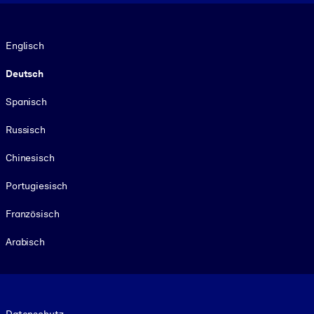
Sprache
Englisch
Deutsch
Spanisch
Russisch
Chinesisch
Portugiesisch
Französisch
Arabisch
Footer legal