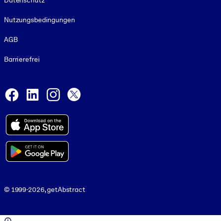
Datenschutz
Nutzungsbedingungen
AGB
Barrierefrei
Social and Apps
Facebook
LinkedIn
Instagram
X
© 1999-2026, getAbstract
© 1999-2026, getAbstract