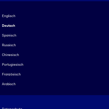
Sprache
Englisch
Deutsch
Spanisch
Russisch
Chinesisch
Portugiesisch
Französisch
Arabisch
Footer legal