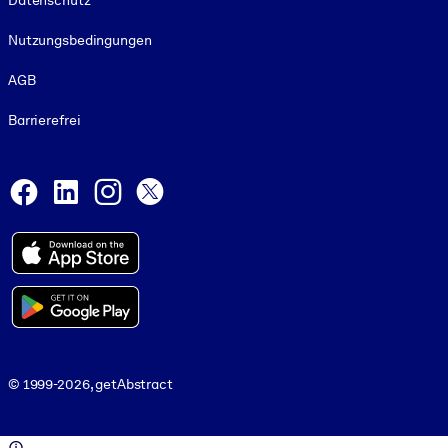
Datenschutz
Nutzungsbedingungen
AGB
Barrierefrei
Social and Apps
Facebook
LinkedIn
Instagram
X
© 1999-2026, getAbstract
© 1999-2026, getAbstract