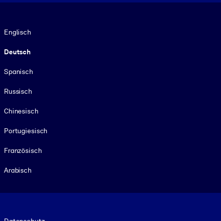
Sprache
Englisch
Deutsch
Spanisch
Russisch
Chinesisch
Portugiesisch
Französisch
Arabisch
Footer legal