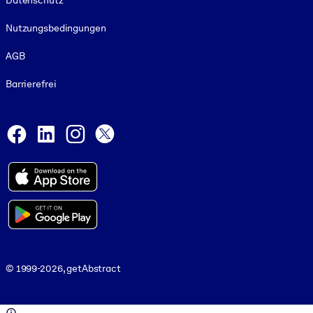
Datenschutz
Nutzungsbedingungen
AGB
Barrierefrei
Social and Apps
Facebook
LinkedIn
Instagram
X
© 1999-2026, getAbstract
© 1999-2026, getAbstract