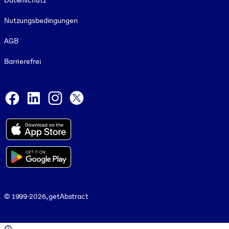
Datenschutz
Nutzungsbedingungen
AGB
Barrierefrei
Social and Apps
Facebook
LinkedIn
Instagram
X
© 1999-2026, getAbstract
© 1999-2026, getAbstract