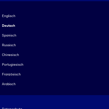
Sprache
Englisch
Deutsch
Spanisch
Russisch
Chinesisch
Portugiesisch
Französisch
Arabisch
Footer legal