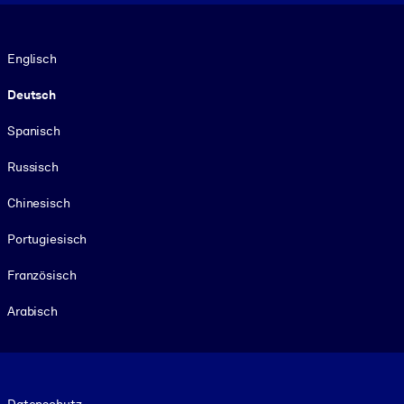
Sprache
Englisch
Deutsch
Spanisch
Russisch
Chinesisch
Portugiesisch
Französisch
Arabisch
Footer legal