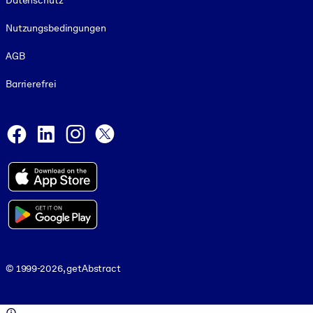
Datenschutz
Nutzungsbedingungen
AGB
Barrierefrei
Social and Apps
Facebook
LinkedIn
Instagram
X
© 1999-2026, getAbstract
© 1999-2026, getAbstract