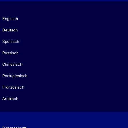
Sprache
Englisch
Deutsch
Spanisch
Russisch
Chinesisch
Portugiesisch
Französisch
Arabisch
Footer legal