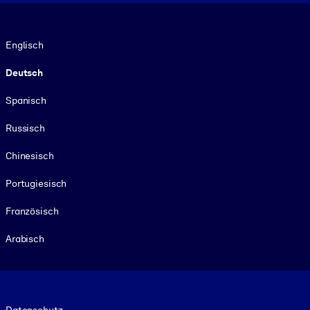
Sprache
Englisch
Deutsch
Spanisch
Russisch
Chinesisch
Portugiesisch
Französisch
Arabisch
Footer legal