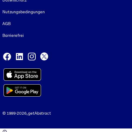
Datenschutz
Nutzungsbedingungen
AGB
Barrierefrei
Social and Apps
Facebook
LinkedIn
Instagram
X
© 1999-2026, getAbstract
© 1999-2026, getAbstract